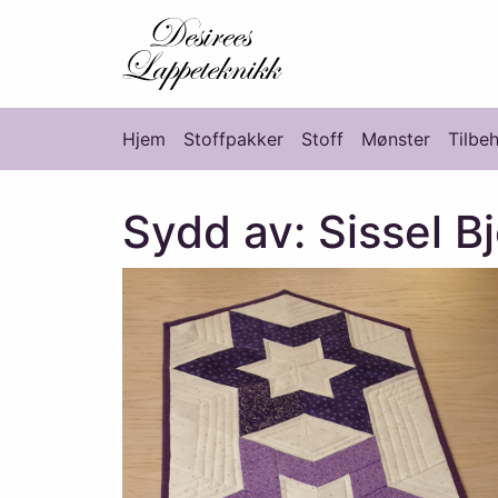
Desirees Lappete
Hjem
Stoffpakker
Stoff
Mønster
Tilbe
Hovedmeny
Sydd av: Sissel B