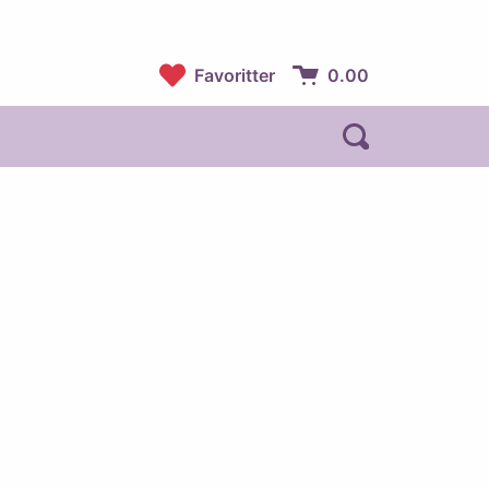
Favoritter
0.00
Handlekurv:
Åpne søk