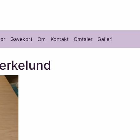
knikk
hør
Gavekort
Om
Kontakt
Omtaler
Galleri
jerkelund