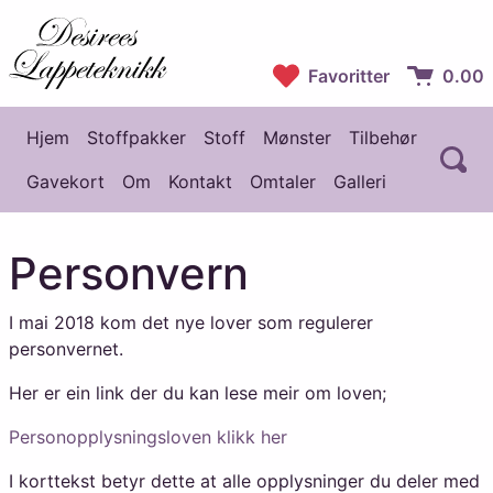
Desirees Lappeteknikk
Favoritter
0.00
Handlekur
Hjem
Stoffpakker
Stoff
Mønster
Tilbehør
Å
Hovedmeny
Gavekort
Om
Kontakt
Omtaler
Galleri
Personvern
I mai 2018 kom det nye lover som regulerer
personvernet.
Her er ein link der du kan lese meir om loven;
Personopplysningsloven klikk her
I korttekst betyr dette at alle opplysninger du deler med