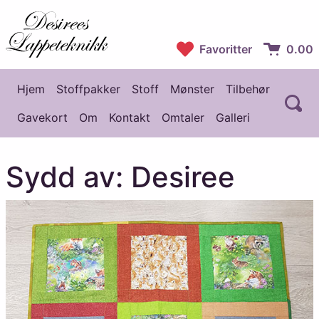
Desirees Lappeteknikk
Favoritter
0.00
Handlekur
Hjem
Stoffpakker
Stoff
Mønster
Tilbehør
Å
Hovedmeny
Gavekort
Om
Kontakt
Omtaler
Galleri
Sydd av: Desiree