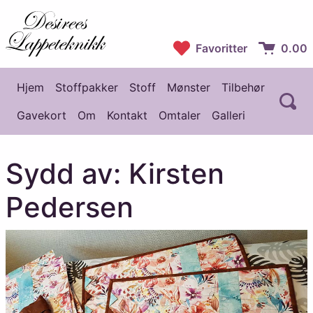
Desirees Lappeteknikk
Favoritter
0.00
Handlekur
Hjem
Stoffpakker
Stoff
Mønster
Tilbehør
Å
Hovedmeny
Gavekort
Om
Kontakt
Omtaler
Galleri
Sydd av: Kirsten
Pedersen