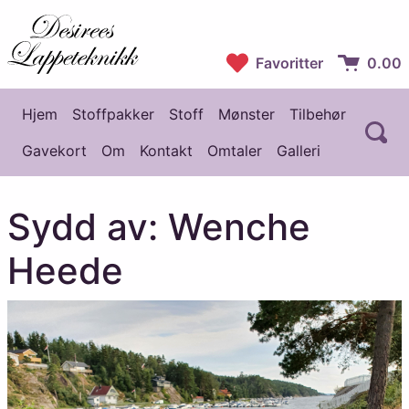
Desirees Lappeteknikk
Favoritter
0.00
Handlekur
Hjem
Stoffpakker
Stoff
Mønster
Tilbehør
Å
Hovedmeny
Gavekort
Om
Kontakt
Omtaler
Galleri
Sydd av: Wenche
Heede