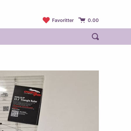
Favoritter
0.00
Handlekurv:
Åpne søk