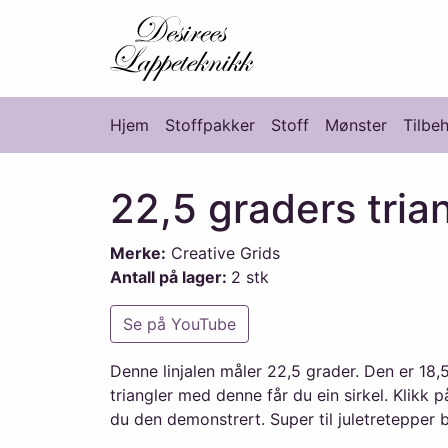
Desirees Lappete
Hjem
Stoffpakker
Stoff
Mønster
Tilbe
Hovedmeny
22,5 graders trian
Merke:
Creative Grids
Antall på lager:
2 stk
Se på YouTube
Denne linjalen måler 22,5 grader. Den er 18,5
triangler med denne får du ein sirkel. Klikk
du den demonstrert. Super til juletretepper b