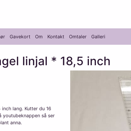
knikk
hør
Gavekort
Om
Kontakt
Omtaler
Galleri
gel linjal * 18,5 inch
 inch lang. Kutter du 16
 på youtubeknappen så ser
lant anna.