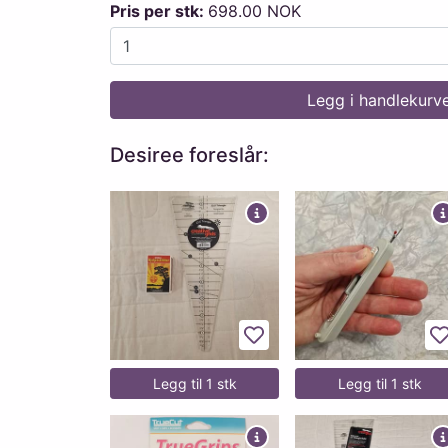
Pris per stk:
698.00 NOK
Legg i handlekurv
Desiree foreslår:
Legg til favoritter
L
Legg til 1 stk
Legg til 1 stk