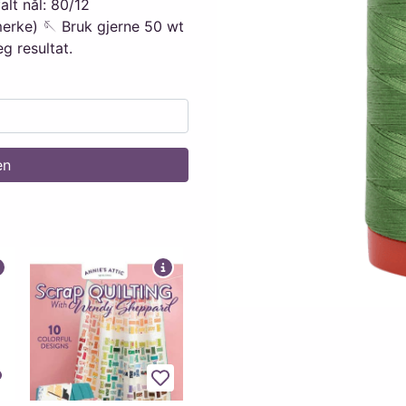
lt nål: 80/12
merke) 🪡 Bruk gjerne 50 wt
g resultat.
en
egg til favoritter
Legg til favoritter