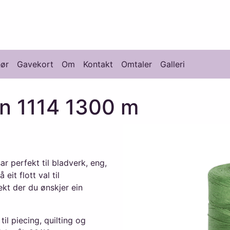
knikk
hør
Gavekort
Om
Kontakt
Omtaler
Galleri
en 1114 1300 m
r perfekt til bladverk, eng,
it flott val til
ekt der du ønskjer ein
il piecing, quilting og