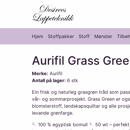
Desirees Lappete
Hjem
Stoffpakker
Stoff
Mønster
Tilbe
Hovedmeny
Aurifil Grass Gre
Merke:
Aurifil
Antall på lager:
6 stk
Ein frisk og naturleg grasgrøn tråd som passa
vår- og sommarprosjekt. Grass Green er også e
blomsterstoff, landskapsquiltar og alle prosj
levande grønfarge.
🪡 100 % egyptisk bomull 🪡 50 wt – perfekt t