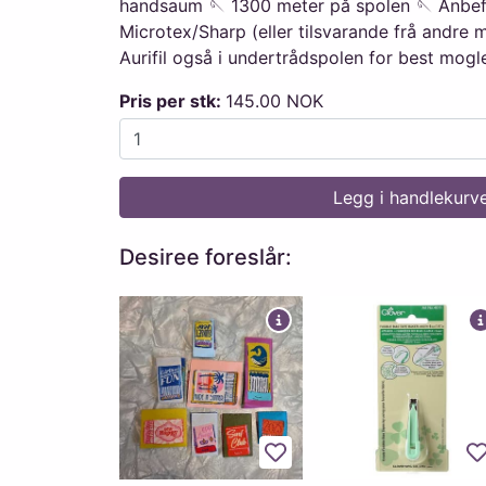
handsaum 🪡 1300 meter på spolen 🪡 Anbefa
Microtex/Sharp (eller tilsvarande frå andre 
Aurifil også i undertrådspolen for best mogle
Pris per stk:
145.00 NOK
Legg i handlekurv
Desiree foreslår:
Legg til favoritter
L