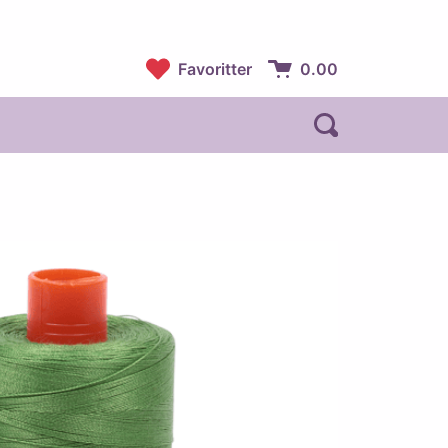
Favoritter
0.00
Handlekurv:
Åpne søk