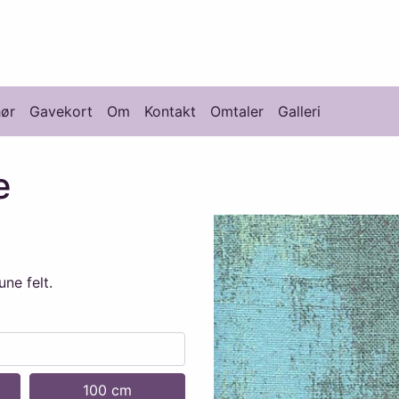
knikk
hør
Gavekort
Om
Kontakt
Omtaler
Galleri
e
ne felt.
100 cm