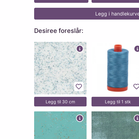
Legg i handlekurv
Desiree foreslår:
Legg til favoritter
L
Legg til 30 cm
Legg til 1 stk