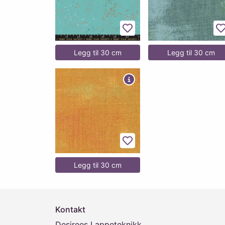
Legg til favoritter
L
Legg til 30 cm
Legg til 30 cm
Legg til favoritter
Legg til 30 cm
Kontakt
Desirees Lappeteknikk