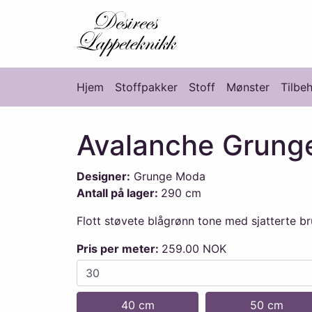
Desirees Lappete
Hjem
Stoffpakker
Stoff
Mønster
Tilbe
Hovedmeny
Avalanche Grung
Designer:
Grunge Moda
Antall på lager:
290 cm
Flott støvete blågrønn tone med sjatterte bru
Pris per meter:
259.00 NOK
40 cm
50 cm