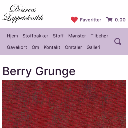
Desirees Lappeteknikk
Favoritter
0.00
Handlekur
Hjem
Stoffpakker
Stoff
Mønster
Tilbehør
Å
Hovedmeny
Gavekort
Om
Kontakt
Omtaler
Galleri
Berry Grunge