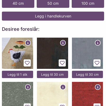
40 cm
50 cm
100 cm
Legg i handlekurven
Desiree foreslår:
Legg til favoritter
Legg til favoritter
Legg 
Legg til 1 stk
Legg til 30 cm
Legg til 30 cm