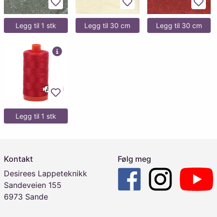
Legg til favoritter
Legg til favoritter
Legg 
Legg til 1 stk
Legg til 30 cm
Legg til 30 cm
Legg til favoritter
Legg til 1 stk
Kontakt
Følg meg
Desirees Lappeteknikk
Sandeveien 155
6973 Sande