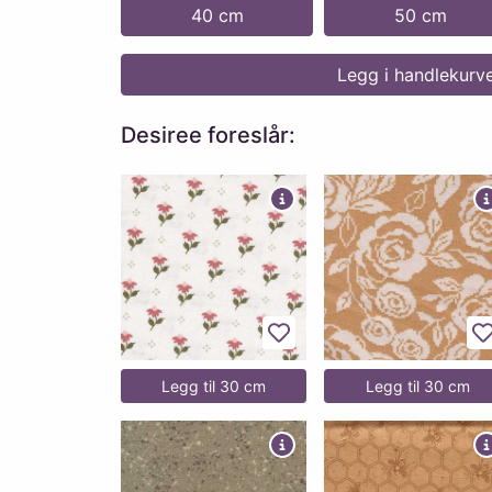
40 cm
50 cm
Legg i handlekurv
Desiree foreslår:
Legg til favoritter
L
Legg til 30 cm
Legg til 30 cm