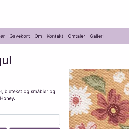
knikk
hør
Gavekort
Om
Kontakt
Omtaler
Galleri
gul
ter, bietekst og småbier og
 Honey.