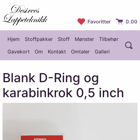
Desirees Lappeteknikk
Favoritter
0.00
Handlekur
Hjem
Stoffpakker
Stoff
Mønster
Tilbehør
Å
Hovedmeny
Gavekort
Om
Kontakt
Omtaler
Galleri
Blank D-Ring og
karabinkrok 0,5 inch