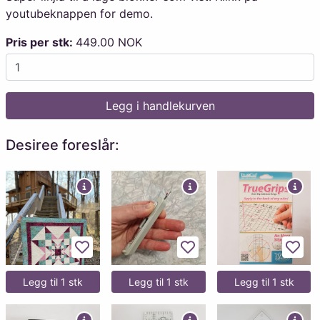
youtubeknappen for demo.
Pris per stk:
449.00 NOK
Legg i handlekurven
Desiree foreslår:
Legg til favoritter
Legg til favoritter
Legg 
Legg til 1 stk
Legg til 1 stk
Legg til 1 stk