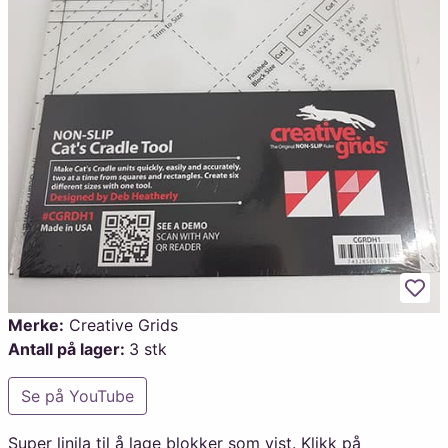
Legg
Merke:
Creative Grids
Antall på lager:
3 stk
Se på YouTube
Super linjla til å lage blokker som vist. Klikk på