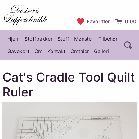
Desirees Lappeteknikk
Favoritter
0.00
Handlekur
Hjem
Stoffpakker
Stoff
Mønster
Tilbehør
Å
Hovedmeny
Gavekort
Om
Kontakt
Omtaler
Galleri
Cat's Cradle Tool Quilt
Ruler