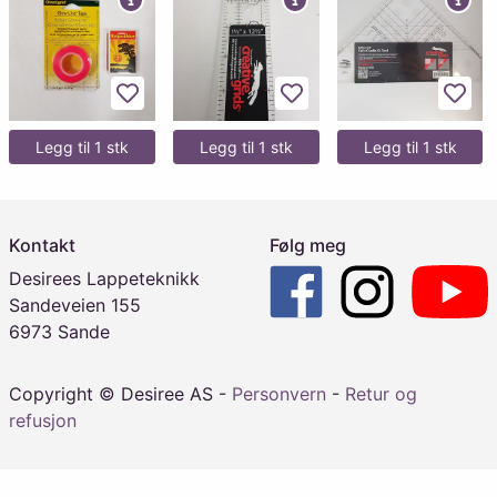
Legg til favoritter
Legg til favoritter
Legg 
Legg til 1 stk
Legg til 1 stk
Legg til 1 stk
Kontakt
Følg meg
Desirees Lappeteknikk
Sandeveien 155
6973 Sande
Copyright © Desiree AS -
Personvern
-
Retur og
refusjon