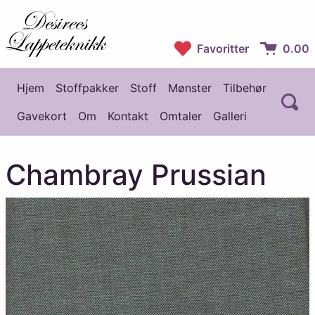
Desirees Lappeteknikk
Favoritter
0.00
Handlekur
Hjem
Stoffpakker
Stoff
Mønster
Tilbehør
Å
Hovedmeny
Gavekort
Om
Kontakt
Omtaler
Galleri
Chambray Prussian