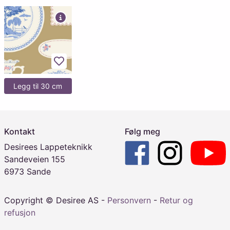
Legg til favoritter
Legg til 30 cm
Kontakt
Følg meg
Desirees Lappeteknikk
Sandeveien 155
6973 Sande
Copyright © Desiree AS -
Personvern
-
Retur og
refusjon