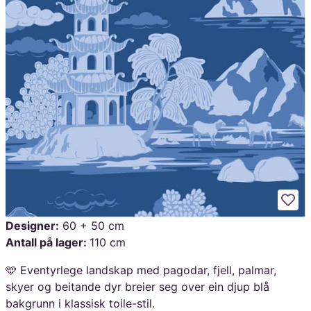
Legg
Designer:
60 + 50 cm
Antall på lager:
110 cm
🩵 Eventyrlege landskap med pagodar, fjell, palmar,
skyer og beitande dyr breier seg over ein djup blå
bakgrunn i klassisk toile-stil.