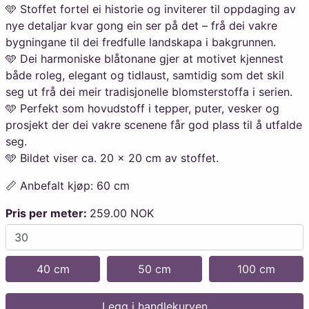
🩵 Stoffet fortel ei historie og inviterer til oppdaging av
nye detaljar kvar gong ein ser på det – frå dei vakre
bygningane til dei fredfulle landskapa i bakgrunnen.
🩵 Dei harmoniske blåtonane gjer at motivet kjennest
både roleg, elegant og tidlaust, samtidig som det skil
seg ut frå dei meir tradisjonelle blomsterstoffa i serien.
🩵 Perfekt som hovudstoff i tepper, puter, vesker og
prosjekt der dei vakre scenene får god plass til å utfalde
seg.
🩵 Bildet viser ca. 20 × 20 cm av stoffet.
📏 Anbefalt kjøp: 60 cm
Pris per meter:
259.00 NOK
40 cm
50 cm
100 cm
Legg i handlekurven