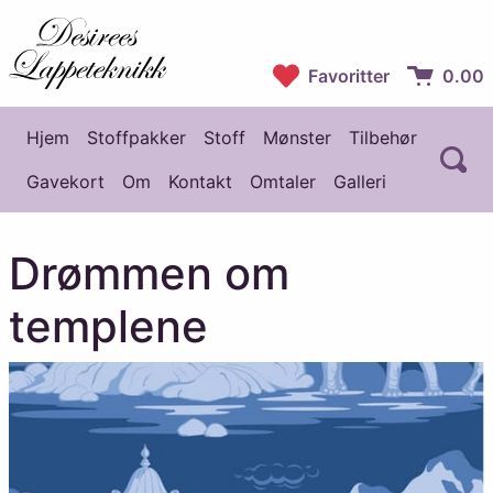
Desirees Lappeteknikk
Favoritter
0.00
Handlekur
Hjem
Stoffpakker
Stoff
Mønster
Tilbehør
Å
Hovedmeny
Gavekort
Om
Kontakt
Omtaler
Galleri
Drømmen om
templene