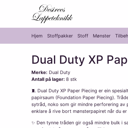
Desirees Lappete
Hjem
Stoffpakker
Stoff
Mønster
Tilbe
Hovedmeny
Dual Duty XP Pap
Merke:
Dual Duty
Antall på lager:
8 stk
🧵 Dual Duty XP Paper Piecing er ein spesialt
papirsaum (Foundation Paper Piecing). Tråden
sytråd, noko som gir mindre perforering av 
enklare å rive bort mønsterpapiret når du er 
✨ Den tynne tråden gir også mindre bulk i 