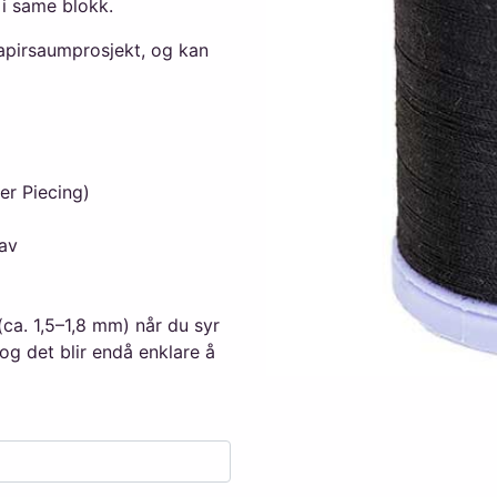
 i same blokk.
apirsaumprosjekt, og kan
er Piecing)
 av
 (ca. 1,5–1,8 mm) når du syr
 og det blir endå enklare å