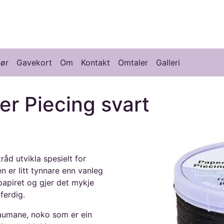
knikk
hør
Gavekort
Om
Kontakt
Omtaler
Galleri
er Piecing svart
råd utvikla spesielt for
 er litt tynnare enn vanleg
papiret og gjer det mykje
ferdig.
saumane, noko som er ein