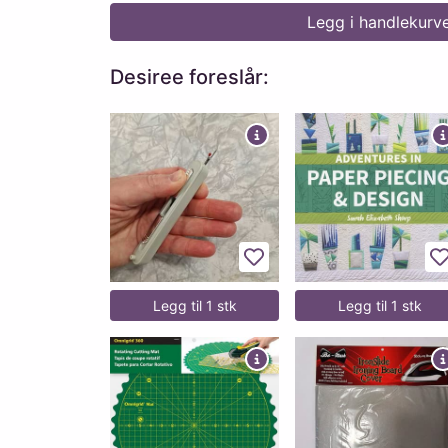
Legg i handlekurv
Desiree foreslår:
Legg til favoritter
L
Legg til 1 stk
Legg til 1 stk