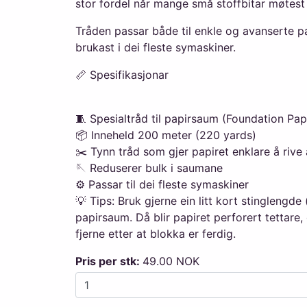
stor fordel når mange små stoffbitar møtest
Tråden passar både til enkle og avanserte p
brukast i dei fleste symaskiner.
📏 Spesifikasjonar
🧵 Spesialtråd til papirsaum (Foundation Pap
📦 Inneheld 200 meter (220 yards)
✂️ Tynn tråd som gjer papiret enklare å rive
🪡 Reduserer bulk i saumane
⚙️ Passar til dei fleste symaskiner
💡 Tips: Bruk gjerne ein litt kort stinglengde
papirsaum. Då blir papiret perforert tettare,
fjerne etter at blokka er ferdig.
Pris per stk:
49.00 NOK