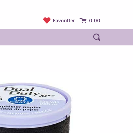
Favoritter
0.00
Handlekurv:
Åpne søk