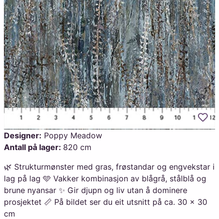
Legg
Designer:
Poppy Meadow
Antall på lager:
820 cm
🌿 Strukturmønster med gras, frøstandar og engvekstar i
lag på lag 🩵 Vakker kombinasjon av blågrå, stålblå og
brune nyansar ✨ Gir djupn og liv utan å dominere
prosjektet 📏 På bildet ser du eit utsnitt på ca. 30 × 30
cm