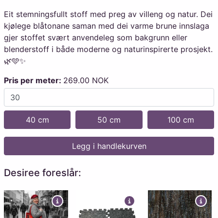
Eit stemningsfullt stoff med preg av villeng og natur. Dei
kjølege blåtonane saman med dei varme brune innslaga
gjer stoffet svært anvendeleg som bakgrunn eller
blenderstoff i både moderne og naturinspirerte prosjekt.
🌿🩵✨
Pris per meter:
269.00 NOK
40 cm
50 cm
100 cm
Legg i handlekurven
Desiree foreslår: