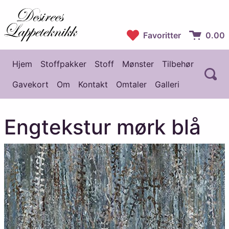
Desirees Lappeteknikk
Favoritter
0.00
Handlekur
Hjem
Stoffpakker
Stoff
Mønster
Tilbehør
Å
Hovedmeny
Gavekort
Om
Kontakt
Omtaler
Galleri
Engtekstur mørk blå