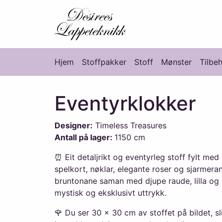
Desirees Lappete
Hjem
Stoffpakker
Stoff
Mønster
Tilbe
Hovedmeny
Eventyrklokker
Designer:
Timeless Treasures
Antall på lager:
1150 cm
⏰ Eit detaljrikt og eventyrleg stoff fylt med
spelkort, nøklar, elegante roser og sjarmera
bruntonane saman med djupe raude, lilla og g
mystisk og eksklusivt uttrykk.
🌹 Du ser 30 × 30 cm av stoffet på bildet, sli