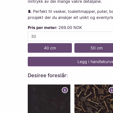
inntrykk av dei mange vakre detaljane.
🧵 Perfekt til vesker, toalettmapper, puter,
prosjekt der du ønskjer eit unikt og eventyrle
Pris per meter:
269.00 NOK
40 cm
50 cm
Legg i handlekurv
Desiree foreslår: