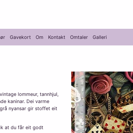
knikk
hør
Gavekort
Om
Kontakt
Omtaler
Galleri
 vintage lommeur, tannhjul,
nde kaninar. Dei varme
rå nyansar gir stoffet eit
k at du får eit godt