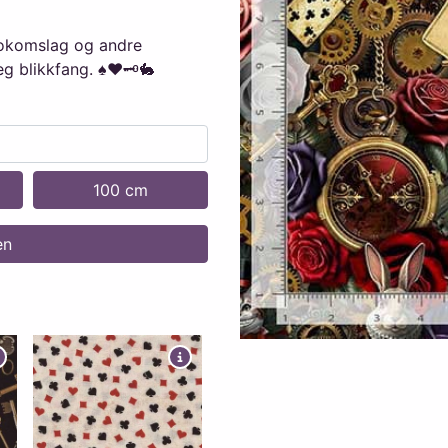
 bokomslag og andre
g blikkfang. ♠️♥️🗝️🐇
100 cm
en