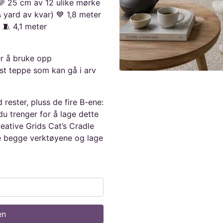
🌈 25 cm av 12 ulike mørke
(¼ yard av kvar) 💙 1,8 meter
) 🧵 4,1 meter
er å bruke opp
ust teppe som kan gå i arv
rester, pluss de fire B-ene:
du trenger for å lage dette
eative Grids Cat’s Cradle
ke begge verktøyene og lage
en