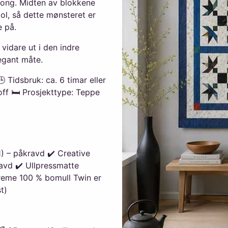
 gong. Midten av blokkene
ol, så dette mønsteret er
e på.
 vidare ut i den indre
egant måte.
 Tidsbruk: ca. 6 timar eller
off 🛏️ Prosjekttype: Teppe
) – påkravd ✔️ Creative
ravd ✔️ Ullpressmatte
preme 100 % bomull Twin er
t)