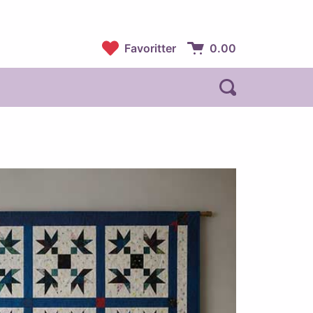
Favoritter
0.00
Handlekurv:
Åpne søk