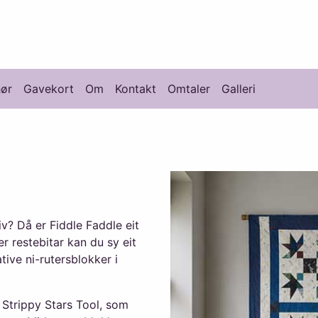
knikk
hør
Gavekort
Om
Kontakt
Omtaler
Galleri
iv? Då er Fiddle Faddle eit
er restebitar kan du sy eit
ive ni-rutersblokker i
 Strippy Stars Tool, som