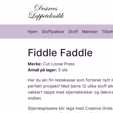
Desirees Lappete
Hjem
Stoffpakker
Stoff
Mønster
Tilbe
Hovedmeny
Fiddle Faddle
Merke:
Cut Loose Press
Antall på lager:
5 stk
Har du ein fin restekasse som fortener nytt l
perfekt prosjekt! Med berre 12 ulike stoff ell
vakkert teppe med stjerneblokker og dekorat
midten.
Stjernespissane blir laga med Creative Grids