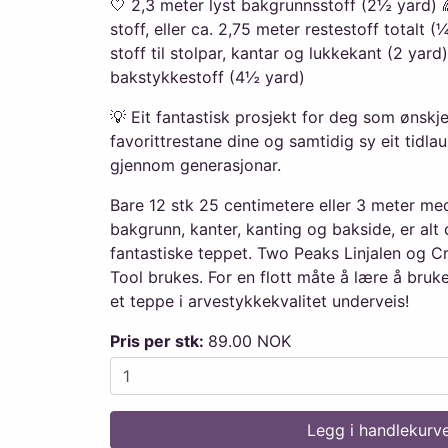
🤍 2,3 meter lyst bakgrunnsstoff (2½ yard) 
stoff, eller ca. 2,75 meter restestoff totalt 
stoff til stolpar, kantar og lukkekant (2 yard
bakstykkestoff (4½ yard)
💡 Eit fantastisk prosjekt for deg som ønskj
favorittrestane dine og samtidig sy eit tidla
gjennom generasjonar.
Bare 12 stk 25 centimetere eller 3 meter med 
bakgrunn, kanter, kanting og bakside, er alt 
fantastiske teppet. Two Peaks Linjalen og Cr
Tool brukes. For en flott måte å lære å bru
et teppe i arvestykkekvalitet underveis!
Pris per stk:
89.00 NOK
Legg i handlekurv