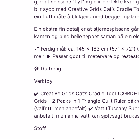
gjer at spissane “flyt” og blir perfekte kvar
blir sydd med Creative Grids Cat’s Cradle To
ein flott måte å bli kjend med begge linjalan
Ein ekstra fin detalj er at stjernespissane går
kanten og bind heile teppet saman på ein el
📏 Ferdig mål: ca. 145 × 183 cm (57” × 72”) 
meir 🧵 Passar godt til metervare og restest
🛠️ Du treng
Verktøy
✔️ Creative Grids Cat’s Cradle Tool (CGRDH1
Grids – 2 Peaks in 1 Triangle Quilt Ruler påk
(valfritt, men anbefalt) ✔️ Vatt (Tuscany Su
anbefalt, men anna vatt kan sjølvsagt brukas
Stoff