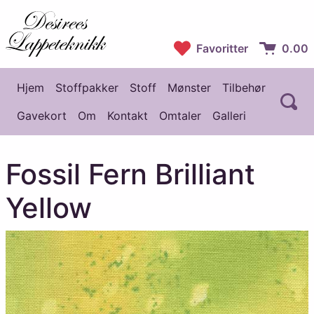
Desirees Lappeteknikk
Favoritter
0.00
Handlekur
Hjem
Stoffpakker
Stoff
Mønster
Tilbehør
Å
Hovedmeny
Gavekort
Om
Kontakt
Omtaler
Galleri
Fossil Fern Brilliant
Yellow