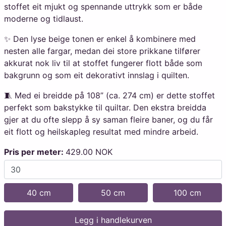
stoffet eit mjukt og spennande uttrykk som er både
moderne og tidlaust.
✨ Den lyse beige tonen er enkel å kombinere med
nesten alle fargar, medan dei store prikkane tilfører
akkurat nok liv til at stoffet fungerer flott både som
bakgrunn og som eit dekorativt innslag i quilten.
🧵 Med ei breidde på 108” (ca. 274 cm) er dette stoffet
perfekt som bakstykke til quiltar. Den ekstra breidda
gjer at du ofte slepp å sy saman fleire baner, og du får
eit flott og heilskapleg resultat med mindre arbeid.
Pris per meter:
429.00 NOK
40 cm
50 cm
100 cm
Legg i handlekurven