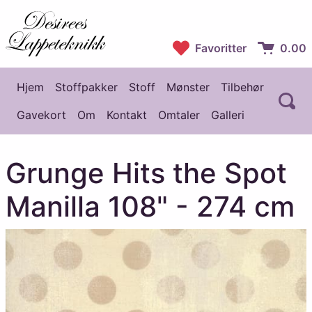
Desirees Lappeteknikk
Favoritter
0.00
Handlekur
Hjem
Stoffpakker
Stoff
Mønster
Tilbehør
Å
Hovedmeny
Gavekort
Om
Kontakt
Omtaler
Galleri
Grunge Hits the Spot
Manilla 108" - 274 cm