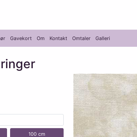
knikk
hør
Gavekort
Om
Kontakt
Omtaler
Galleri
ringer
100 cm