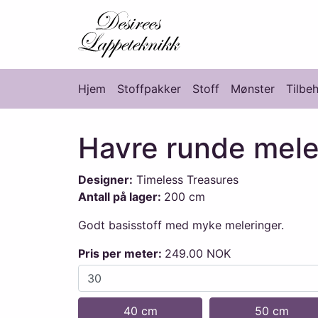
Desirees Lappete
Hjem
Stoffpakker
Stoff
Mønster
Tilbe
Hovedmeny
Havre runde mele
Designer:
Timeless Treasures
Antall på lager:
200 cm
Godt basisstoff med myke meleringer.
Pris per meter:
249.00 NOK
40 cm
50 cm