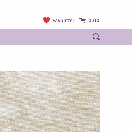
Favoritter
0.00
Handlekurv:
Åpne søk