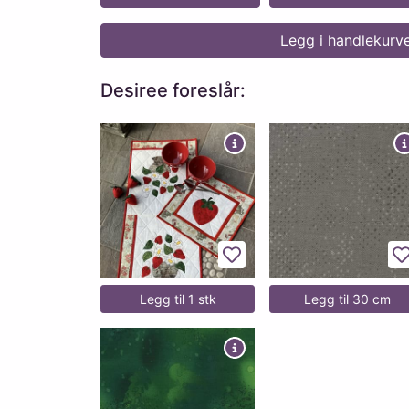
Legg i handlekurv
Desiree foreslår:
Legg til favoritter
L
Legg til 1 stk
Legg til 30 cm