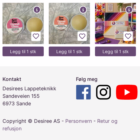
Legg til favoritter
Legg til favoritter
Legg 
Legg til 1 stk
Legg til 1 stk
Legg til 1 stk
Kontakt
Følg meg
Desirees Lappeteknikk
Sandeveien 155
6973 Sande
Copyright © Desiree AS -
Personvern
-
Retur og
refusjon