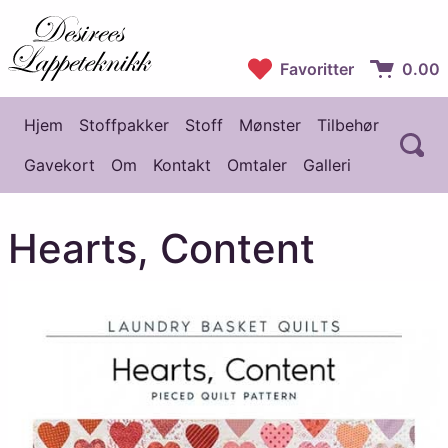
Desirees Lappeteknikk
Favoritter
0.00
Handlekur
Hjem
Stoffpakker
Stoff
Mønster
Tilbehør
Å
Hovedmeny
Gavekort
Om
Kontakt
Omtaler
Galleri
Hearts, Content