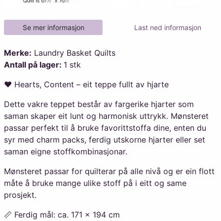
Legg
Se mer informasjon
Last ned informasjon
Merke:
Laundry Basket Quilts
Antall på lager:
1 stk
❤️ Hearts, Content – eit teppe fullt av hjarte
Dette vakre teppet består av fargerike hjarter som
saman skaper eit lunt og harmonisk uttrykk. Mønsteret
passar perfekt til å bruke favorittstoffa dine, enten du
syr med charm packs, ferdig utskorne hjarter eller set
saman eigne stoffkombinasjonar.
Mønsteret passar for quilterar på alle nivå og er ein flott
måte å bruke mange ulike stoff på i eitt og same
prosjekt.
📏 Ferdig mål: ca. 171 × 194 cm