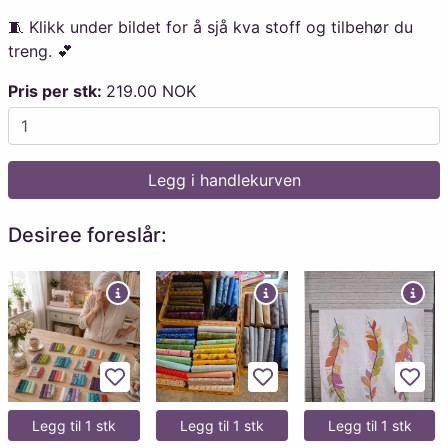
🧵 Klikk under bildet for å sjå kva stoff og tilbehør du
treng. 💕
Pris per stk:
219.00 NOK
Legg i handlekurven
Desiree foreslår:
Legg til favoritter
Legg til favoritter
Legg 
Legg til 1 stk
Legg til 1 stk
Legg til 1 stk