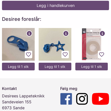
Legg i handlekurven
Desiree foreslår:
Legg til favoritter
Legg til favoritter
Legg 
Legg til 1 stk
Legg til 1 stk
Legg til 1 stk
Kontakt
Følg meg
Desirees Lappeteknikk
Sandeveien 155
6973 Sande