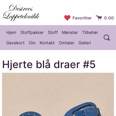
Desirees Lappeteknikk
Favoritter
0.00
Handlekur
Hjem
Stoffpakker
Stoff
Mønster
Tilbehør
Å
Hovedmeny
Gavekort
Om
Kontakt
Omtaler
Galleri
Hjerte blå draer #5