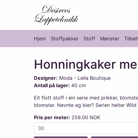
Desirees Lappete
Hjem
Stoffpakker
Stoff
Mønster
Tilbe
Hovedmeny
Honningkaker med
Designer:
Moda - Lella Boutique
Antall på lager:
40 cm
Eit flott stoff i ein serie med prikker, bloms
blomster. Nevnte eg bier? Serien heiter Wild
Pris per meter:
259.00 NOK