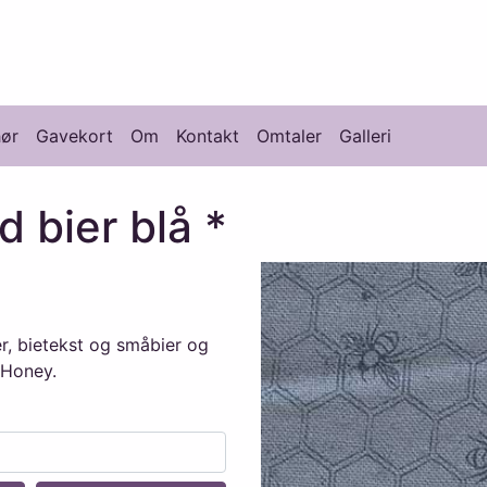
knikk
hør
Gavekort
Om
Kontakt
Omtaler
Galleri
 bier blå *
ter, bietekst og småbier og
 Honey.