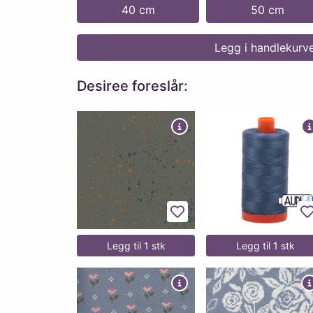
40 cm
50 cm
Legg i handlekurv
Desiree foreslår:
Legg til favoritter
L
Legg til 1 stk
Legg til 1 stk