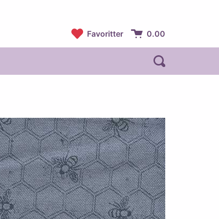
Favoritter
0.00
Handlekurv:
Åpne søk