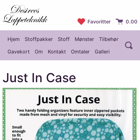
Desirees Lappeteknikk
Favoritter
0.00
Handlekur
Hjem
Stoffpakker
Stoff
Mønster
Tilbehør
Å
Hovedmeny
Gavekort
Om
Kontakt
Omtaler
Galleri
Just In Case