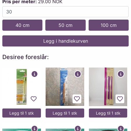
Pris per meter:
29.00 NOK
40 cm
50 cm
100 cm
Legg i handlekurven
Desiree foreslår:
Legg til favoritter
Legg til favoritter
Legg 
Legg til 1 stk
Legg til 1 stk
Legg til 1 stk