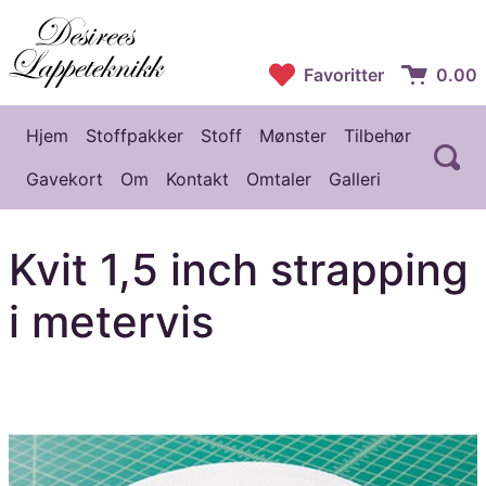
Desirees Lappeteknikk
Favoritter
0.00
Handlekur
Hjem
Stoffpakker
Stoff
Mønster
Tilbehør
Å
Hovedmeny
Gavekort
Om
Kontakt
Omtaler
Galleri
Kvit 1,5 inch strapping
i metervis