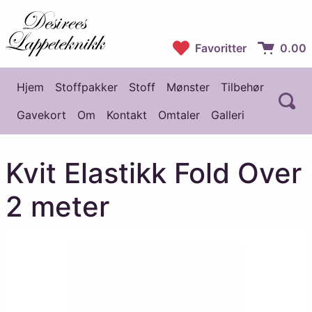
Desirees Lappeteknikk
Favoritter
0.00
Handlekur
Hjem
Stoffpakker
Stoff
Mønster
Tilbehør
Å
Hovedmeny
Gavekort
Om
Kontakt
Omtaler
Galleri
Kvit Elastikk Fold Over
2 meter