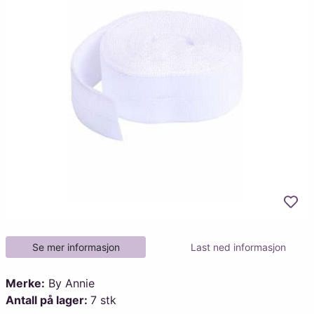
Legg
Se mer informasjon
Last ned informasjon
Merke:
By Annie
Antall på lager:
7 stk