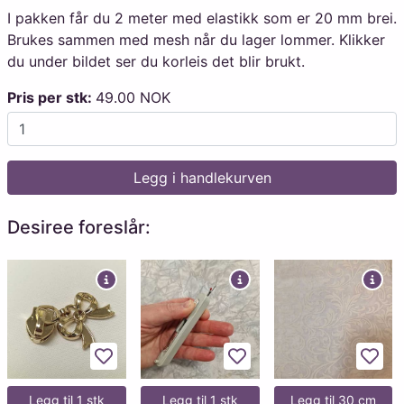
I pakken får du 2 meter med elastikk som er 20 mm brei.
Brukes sammen med mesh når du lager lommer. Klikker
du under bildet ser du korleis det blir brukt.
Pris per stk:
49.00 NOK
Legg i handlekurven
Desiree foreslår:
Legg til favoritter
Legg til favoritter
Legg 
Legg til 1 stk
Legg til 1 stk
Legg til 30 cm