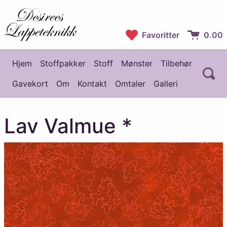
Desirees Lappeteknikk
Favoritter
0.00
Handlekur
Hjem
Stoffpakker
Stoff
Mønster
Tilbehør
Å
Hovedmeny
Gavekort
Om
Kontakt
Omtaler
Galleri
Lav Valmue *