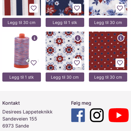
Legg til favoritter
Legg til favoritter
Legg 
Legg til 30 cm
Legg til 1 stk
Legg til 30 cm
Legg til favoritter
Legg til favoritter
Legg 
Legg til 1 stk
Legg til 30 cm
Legg til 30 cm
Kontakt
Følg meg
Desirees Lappeteknikk
Sandeveien 155
6973 Sande