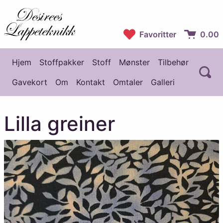
Desirees Lappeteknikk
Favoritter
0.00
Handlekur
Hjem
Stoffpakker
Stoff
Mønster
Tilbehør
Å
Hovedmeny
Gavekort
Om
Kontakt
Omtaler
Galleri
Lilla greiner