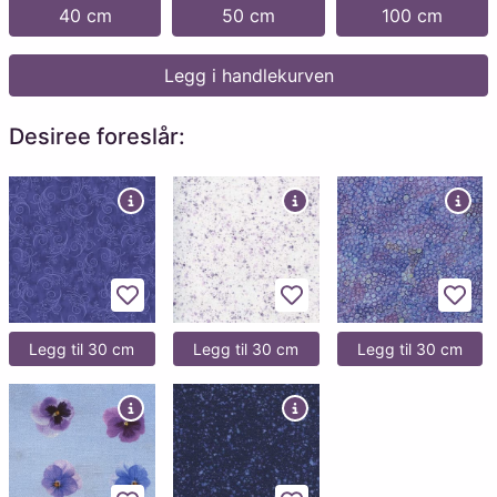
40 cm
50 cm
100 cm
Legg i handlekurven
Desiree foreslår:
Legg til favoritter
Legg til favoritter
Legg 
Legg til 30 cm
Legg til 30 cm
Legg til 30 cm