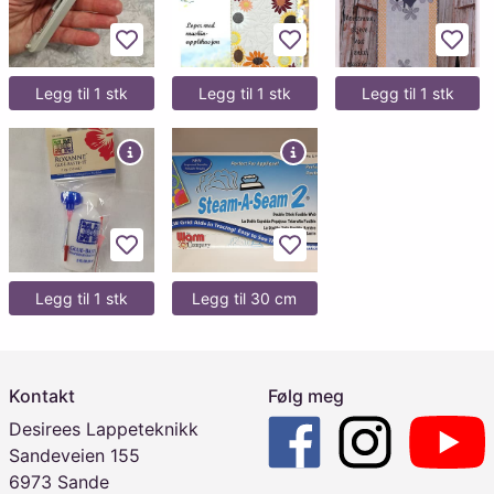
Legg til favoritter
Legg til favoritter
Legg 
Legg til 1 stk
Legg til 1 stk
Legg til 1 stk
Legg til favoritter
Legg til favoritter
Legg til 1 stk
Legg til 30 cm
Kontakt
Følg meg
Desirees Lappeteknikk
Sandeveien 155
6973 Sande