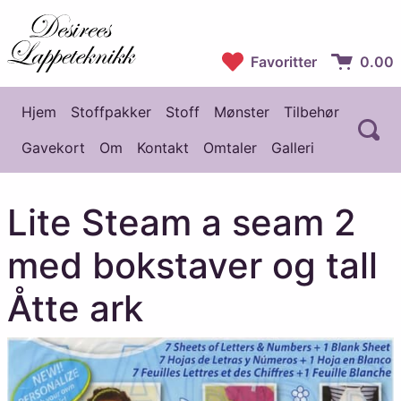
Desirees Lappeteknikk
Favoritter
0.00
Handlekur
Hjem
Stoffpakker
Stoff
Mønster
Tilbehør
Å
Hovedmeny
Gavekort
Om
Kontakt
Omtaler
Galleri
Lite Steam a seam 2
med bokstaver og tall
Åtte ark