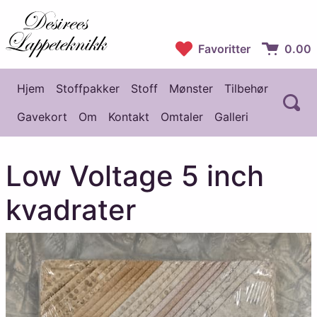
Desirees Lappeteknikk
Favoritter
0.00
Handlekur
Hjem
Stoffpakker
Stoff
Mønster
Tilbehør
Å
Hovedmeny
Gavekort
Om
Kontakt
Omtaler
Galleri
Low Voltage 5 inch
kvadrater