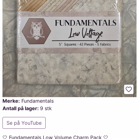
Legg
Merke:
Fundamentals
Antall på lager:
9 stk
Se på YouTube
🤍 Fundamentals Low Volume Charm Pack 🤍