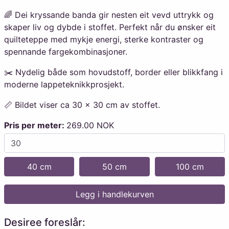
🌈 Dei kryssande banda gir nesten eit vevd uttrykk og
skaper liv og dybde i stoffet. Perfekt når du ønsker eit
quilteteppe med mykje energi, sterke kontraster og
spennande fargekombinasjoner.
✂️ Nydelig både som hovudstoff, border eller blikkfang i
moderne lappeteknikkprosjekt.
📏 Bildet viser ca 30 × 30 cm av stoffet.
Pris per meter:
269.00 NOK
40 cm
50 cm
100 cm
Legg i handlekurven
Desiree foreslår: