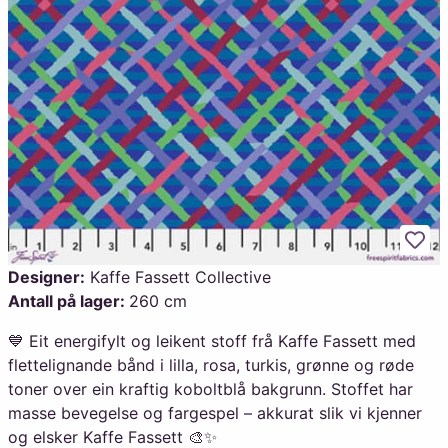
Legg
Designer:
Kaffe Fassett Collective
Antall på lager:
260 cm
💙 Eit energifylt og leikent stoff frå Kaffe Fassett med
flettelignande bånd i lilla, rosa, turkis, grønne og røde
toner over ein kraftig koboltblå bakgrunn. Stoffet har
masse bevegelse og fargespel – akkurat slik vi kjenner
og elsker Kaffe Fassett 🎨✨