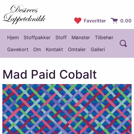
Desirees Lappeteknikk
Favoritter
0.00
Handlekur
Hjem
Stoffpakker
Stoff
Mønster
Tilbehør
Å
Hovedmeny
Gavekort
Om
Kontakt
Omtaler
Galleri
Mad Paid Cobalt