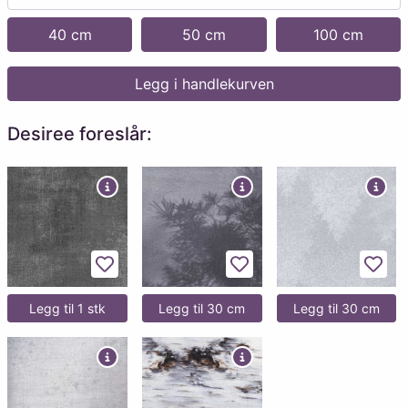
40 cm
50 cm
100 cm
Legg i handlekurven
Desiree foreslår:
Legg til favoritter
Legg til favoritter
Legg 
Legg til 1 stk
Legg til 30 cm
Legg til 30 cm