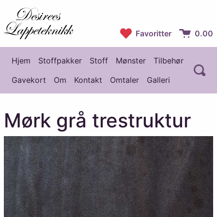
Desirees Lappeteknikk
Favoritter
0.00
Handlekur
Hjem
Stoffpakker
Stoff
Mønster
Tilbehør
Å
Hovedmeny
Gavekort
Om
Kontakt
Omtaler
Galleri
Mørk grå trestruktur