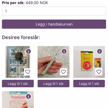
Pris per stk:
449.00 NOK
Legg i handlekurven
Desiree foreslår:
Legg til favoritter
Legg til favoritter
Legg 
Legg til 1 stk
Legg til 1 stk
Legg til 1 stk