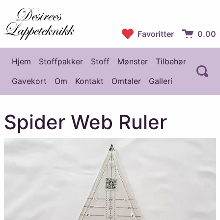
Desirees Lappeteknikk
Favoritter
0.00
Handlekur
Hjem
Stoffpakker
Stoff
Mønster
Tilbehør
Å
Hovedmeny
Gavekort
Om
Kontakt
Omtaler
Galleri
Spider Web Ruler