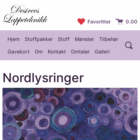
Desirees Lappeteknikk
Favoritter
0.00
Handlekur
Hjem
Stoffpakker
Stoff
Mønster
Tilbehør
Å
Hovedmeny
Gavekort
Om
Kontakt
Omtaler
Galleri
Nordlysringer