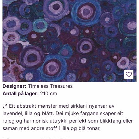
Legg
Designer:
Timeless Treasures
Antall på lager:
210 cm
🌌 Eit abstrakt mønster med sirklar i nyansar av
lavendel, lilla og blått. Dei mjuke fargane skaper eit
roleg og harmonisk uttrykk, perfekt som blikkfang eller
saman med andre stoff i lilla og blå tonar.