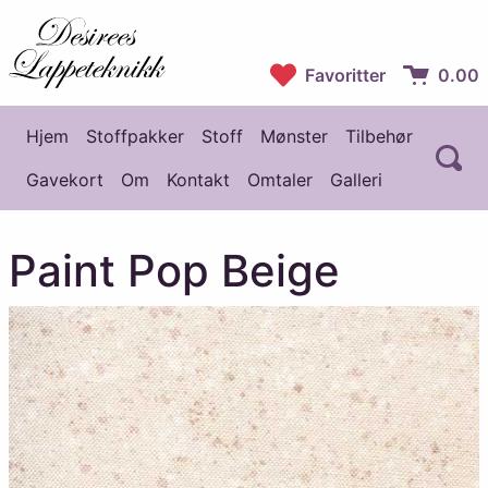
Desirees Lappeteknikk
Favoritter
0.00
Handlekur
Hjem
Stoffpakker
Stoff
Mønster
Tilbehør
Å
Hovedmeny
Gavekort
Om
Kontakt
Omtaler
Galleri
Paint Pop Beige