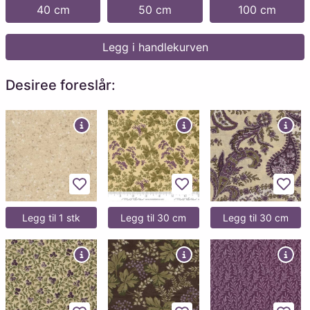
40 cm
50 cm
100 cm
Legg i handlekurven
Desiree foreslår:
Legg til favoritter
Legg til favoritter
Legg 
Legg til 1 stk
Legg til 30 cm
Legg til 30 cm