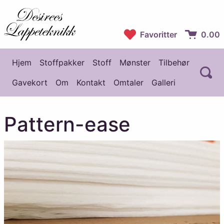
Desirees Lappeteknikk
Favoritter
0.00
Handlekur
Hjem
Stoffpakker
Stoff
Mønster
Tilbehør
Å
Hovedmeny
Gavekort
Om
Kontakt
Omtaler
Galleri
Pattern-ease