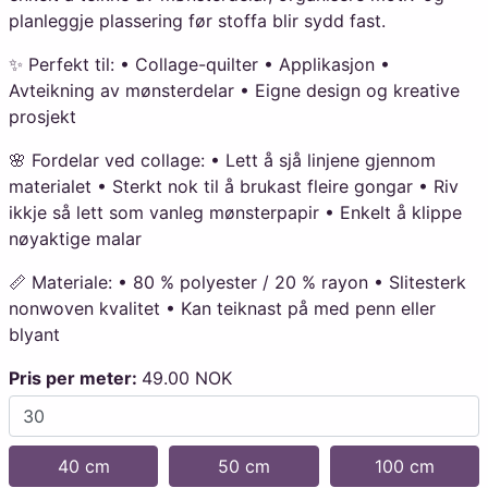
planleggje plassering før stoffa blir sydd fast.
✨ Perfekt til: • Collage-quilter • Applikasjon •
Avteikning av mønsterdelar • Eigne design og kreative
prosjekt
🌸 Fordelar ved collage: • Lett å sjå linjene gjennom
materialet • Sterkt nok til å brukast fleire gongar • Riv
ikkje så lett som vanleg mønsterpapir • Enkelt å klippe
nøyaktige malar
📏 Materiale: • 80 % polyester / 20 % rayon • Slitesterk
nonwoven kvalitet • Kan teiknast på med penn eller
blyant
Pris per meter:
49.00 NOK
40 cm
50 cm
100 cm