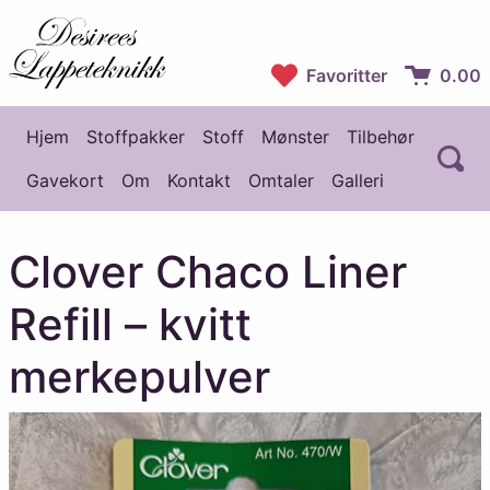
Desirees Lappeteknikk
Favoritter
0.00
Handlekur
Hjem
Stoffpakker
Stoff
Mønster
Tilbehør
Å
Hovedmeny
Gavekort
Om
Kontakt
Omtaler
Galleri
Clover Chaco Liner
Refill – kvitt
merkepulver