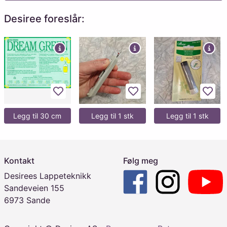
Desiree foreslår:
Legg til favoritter
Legg til favoritter
Legg 
Legg til 30 cm
Legg til 1 stk
Legg til 1 stk
Kontakt
Følg meg
Desirees Lappeteknikk
Sandeveien 155
6973 Sande