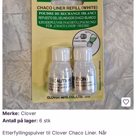
Legg
Merke:
Clover
Antall på lager:
6 stk
Etterfyllingspulver til Clover Chaco Liner. Når