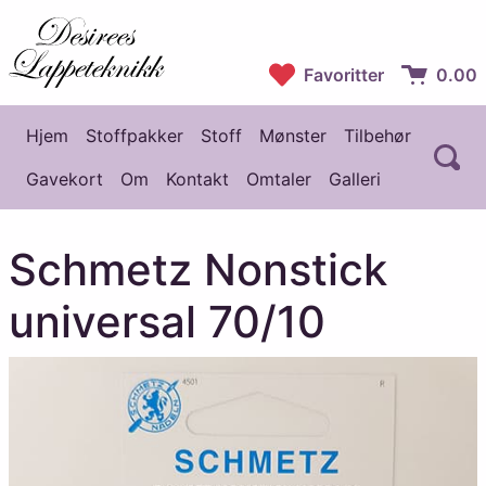
Desirees Lappeteknikk
Favoritter
0.00
Handlekur
Hjem
Stoffpakker
Stoff
Mønster
Tilbehør
Å
Hovedmeny
Gavekort
Om
Kontakt
Omtaler
Galleri
Schmetz Nonstick
universal 70/10