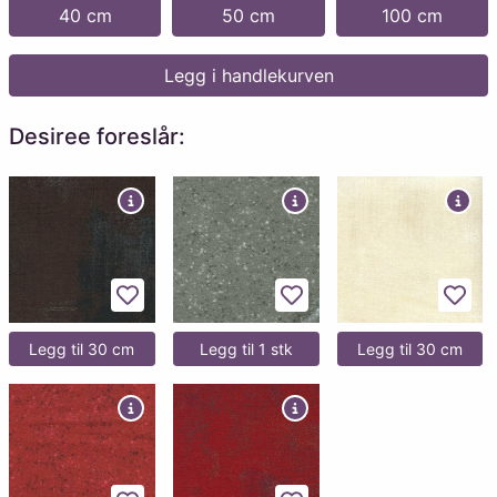
40 cm
50 cm
100 cm
Legg i handlekurven
Desiree foreslår:
Legg til favoritter
Legg til favoritter
Legg 
Legg til 30 cm
Legg til 1 stk
Legg til 30 cm