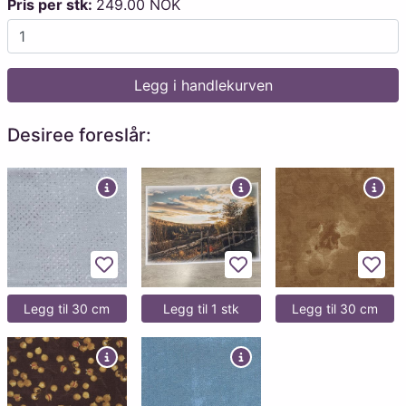
Pris per stk:
249.00 NOK
Legg i handlekurven
Desiree foreslår:
Legg til favoritter
Legg til favoritter
Legg 
Legg til 30 cm
Legg til 1 stk
Legg til 30 cm