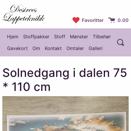
Desirees Lappeteknikk
Favoritter
0.00
Handlekur
Hjem
Stoffpakker
Stoff
Mønster
Tilbehør
Å
Hovedmeny
Gavekort
Om
Kontakt
Omtaler
Galleri
Solnedgang i dalen 75
* 110 cm