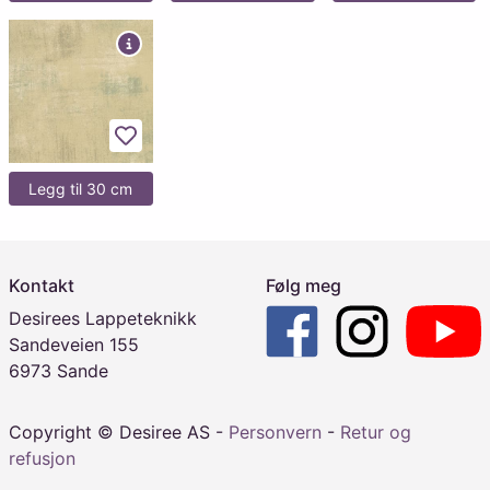
Legg til favoritter
Legg til 30 cm
Kontakt
Følg meg
Desirees Lappeteknikk
Sandeveien 155
6973 Sande
Copyright © Desiree AS -
Personvern
-
Retur og
refusjon