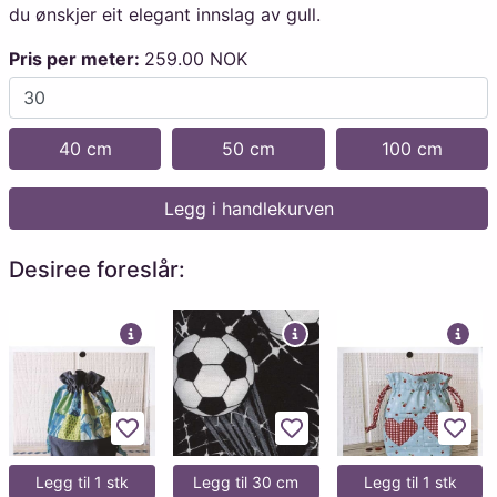
du ønskjer eit elegant innslag av gull.
Pris per meter:
259.00 NOK
40 cm
50 cm
100 cm
Legg i handlekurven
Desiree foreslår:
Legg til favoritter
Legg til favoritter
Legg 
Legg til 1 stk
Legg til 30 cm
Legg til 1 stk