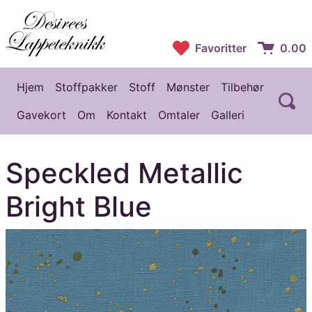
Desirees Lappeteknikk
Favoritter
0.00
Handlekur
Hjem
Stoffpakker
Stoff
Mønster
Tilbehør
Å
Hovedmeny
Gavekort
Om
Kontakt
Omtaler
Galleri
Speckled Metallic
Bright Blue