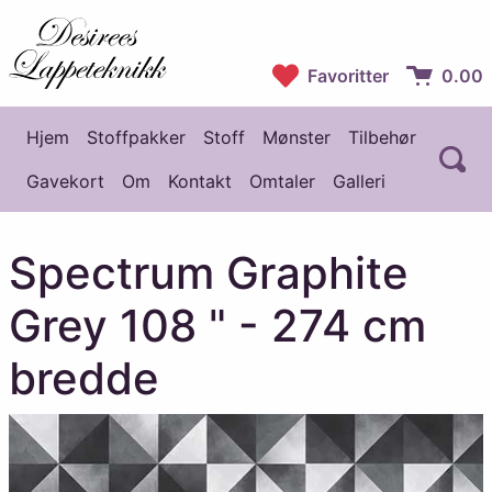
Desirees Lappeteknikk
Favoritter
0.00
Handlekur
Hjem
Stoffpakker
Stoff
Mønster
Tilbehør
Å
Hovedmeny
Gavekort
Om
Kontakt
Omtaler
Galleri
Spectrum Graphite
Grey 108 " - 274 cm
bredde