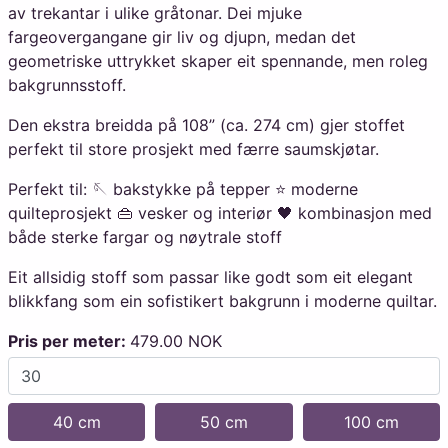
av trekantar i ulike gråtonar. Dei mjuke
fargeovergangane gir liv og djupn, medan det
geometriske uttrykket skaper eit spennande, men roleg
bakgrunnsstoff.
Den ekstra breidda på 108” (ca. 274 cm) gjer stoffet
perfekt til store prosjekt med færre saumskjøtar.
Perfekt til: 🪡 bakstykke på tepper ⭐ moderne
quilteprosjekt 👜 vesker og interiør 🖤 kombinasjon med
både sterke fargar og nøytrale stoff
Eit allsidig stoff som passar like godt som eit elegant
blikkfang som ein sofistikert bakgrunn i moderne quiltar.
Pris per meter:
479.00 NOK
40 cm
50 cm
100 cm