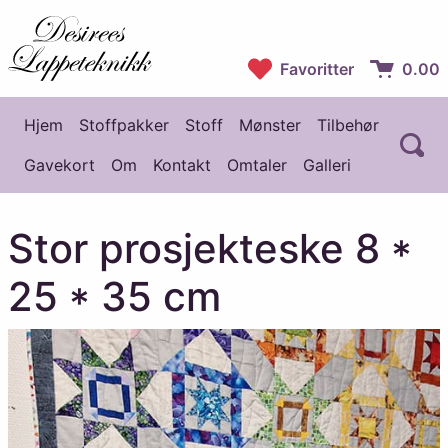
Desirees Lappeteknikk
Favoritter
0.00
Handlekur
Hjem
Stoffpakker
Stoff
Mønster
Tilbehør
Å
Hovedmeny
Gavekort
Om
Kontakt
Omtaler
Galleri
Stor prosjekteske 8 *
25 * 35 cm