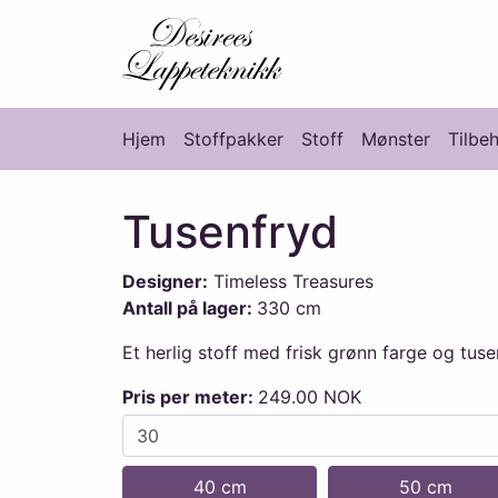
Desirees Lappete
Hjem
Stoffpakker
Stoff
Mønster
Tilbe
Hovedmeny
Tusenfryd
Designer:
Timeless Treasures
Antall på lager:
330 cm
Et herlig stoff med frisk grønn farge og tuse
Pris per meter:
249.00 NOK
40 cm
50 cm