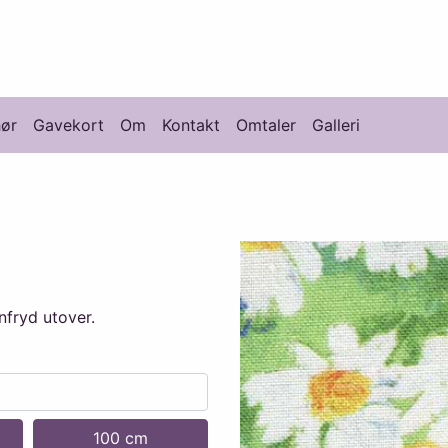
knikk
hør
Gavekort
Om
Kontakt
Omtaler
Galleri
nfryd utover.
100 cm