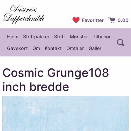
Desirees Lappeteknikk
Favoritter
0.00
Handlekur
Hjem
Stoffpakker
Stoff
Mønster
Tilbehør
Å
Hovedmeny
Gavekort
Om
Kontakt
Omtaler
Galleri
Cosmic Grunge108
inch bredde