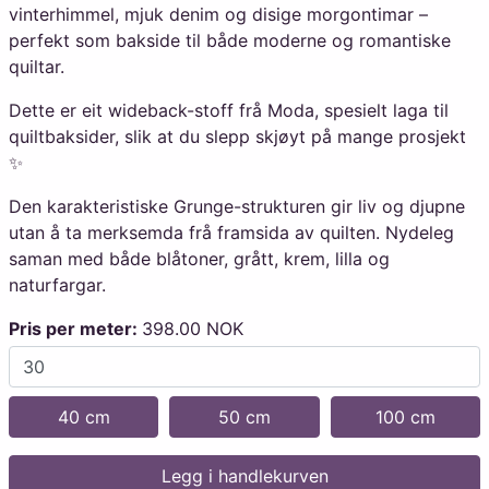
vinterhimmel, mjuk denim og disige morgontimar –
perfekt som bakside til både moderne og romantiske
quiltar.
Dette er eit wideback-stoff frå Moda, spesielt laga til
quiltbaksider, slik at du slepp skjøyt på mange prosjekt
✨
Den karakteristiske Grunge-strukturen gir liv og djupne
utan å ta merksemda frå framsida av quilten. Nydeleg
saman med både blåtoner, grått, krem, lilla og
naturfargar.
Pris per meter:
398.00 NOK
40 cm
50 cm
100 cm
Legg i handlekurven