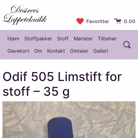
Desirees Lappeteknikk
Favoritter
0.00
Handlekur
Hjem
Stoffpakker
Stoff
Mønster
Tilbehør
Å
Hovedmeny
Gavekort
Om
Kontakt
Omtaler
Galleri
Odif 505 Limstift for
stoff – 35 g