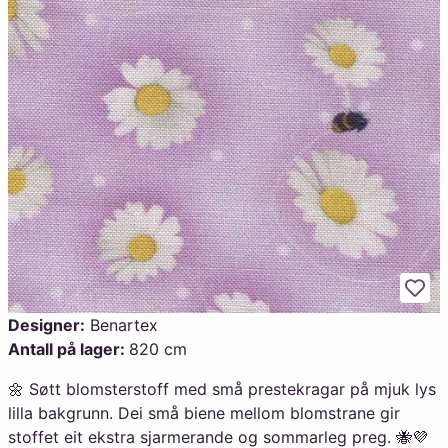
Legg
Designer:
Benartex
Antall på lager:
820 cm
🌼 Søtt blomsterstoff med små prestekragar på mjuk lys
lilla bakgrunn. Dei små biene mellom blomstrane gir
stoffet eit ekstra sjarmerande og sommarleg preg. 🐝💜