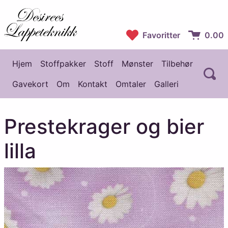
Desirees Lappeteknikk
Favoritter
0.00
Handlekur
Hjem
Stoffpakker
Stoff
Mønster
Tilbehør
Å
Hovedmeny
Gavekort
Om
Kontakt
Omtaler
Galleri
Prestekrager og bier
lilla