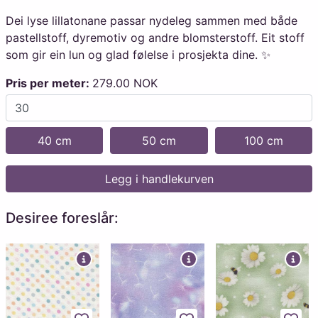
Dei lyse lillatonane passar nydeleg sammen med både
pastellstoff, dyremotiv og andre blomsterstoff. Eit stoff
som gir ein lun og glad følelse i prosjekta dine. ✨
Pris per meter:
279.00 NOK
40 cm
50 cm
100 cm
Legg i handlekurven
Desiree foreslår: