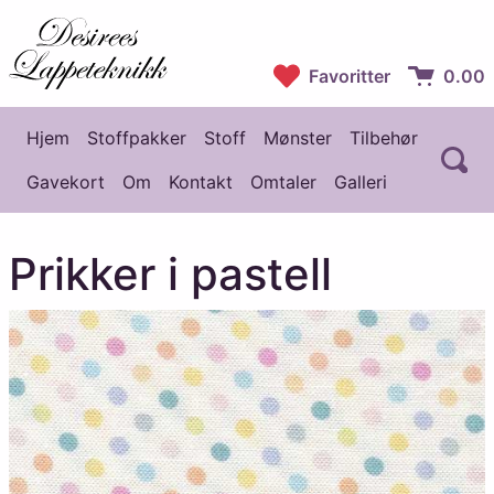
Desirees Lappeteknikk
Favoritter
0.00
Handlekur
Hjem
Stoffpakker
Stoff
Mønster
Tilbehør
Å
Hovedmeny
Gavekort
Om
Kontakt
Omtaler
Galleri
Prikker i pastell