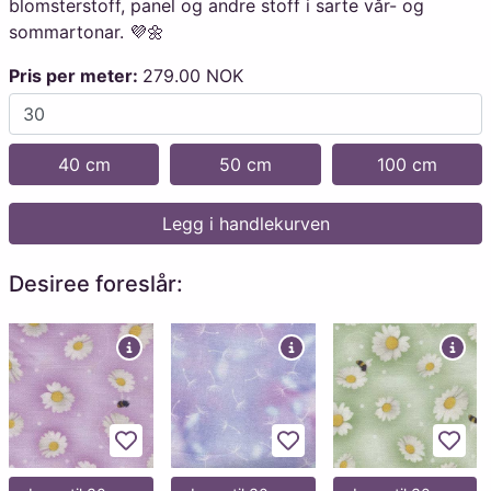
blomsterstoff, panel og andre stoff i sarte vår- og
sommartonar. 💜🌼
Pris per meter:
279.00 NOK
40 cm
50 cm
100 cm
Legg i handlekurven
Desiree foreslår:
Legg til favoritter
Legg til favoritter
Legg 