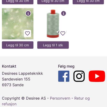
Legg til 30 cm
Legg til 30 cm
Legg til 30 cm
Legg til favoritter
Legg til favoritter
Legg til 30 cm
Legg til 1 stk
Kontakt
Følg meg
Desirees Lappeteknikk
Sandeveien 155
6973 Sande
Copyright © Desiree AS -
Personvern
-
Retur og
refusjon