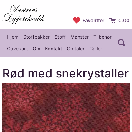
Desirees Lappeteknikk
Favoritter
0.00
Handlekur
Hjem
Stoffpakker
Stoff
Mønster
Tilbehør
Å
Hovedmeny
Gavekort
Om
Kontakt
Omtaler
Galleri
Rød med snekrystaller