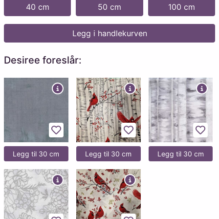
40 cm
50 cm
100 cm
Legg i handlekurven
Desiree foreslår:
Legg til favoritter
Legg til favoritter
Legg 
Legg til 30 cm
Legg til 30 cm
Legg til 30 cm